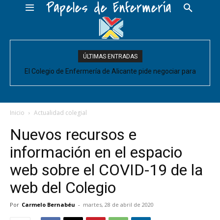
Papeles de Enfermería
ÚLTIMAS ENTRADAS
El Colegio de Enfermería de Alicante pide negociar para
Enfermería las mejoras laborales acordadas entre la Conselleria
y CESM-CV
Inicio
Actualidad colegial
Nuevos recursos e
información en el espacio
web sobre el COVID-19 de la
web del Colegio
Por
Carmelo Bernabéu
-
martes, 28 de abril de 2020