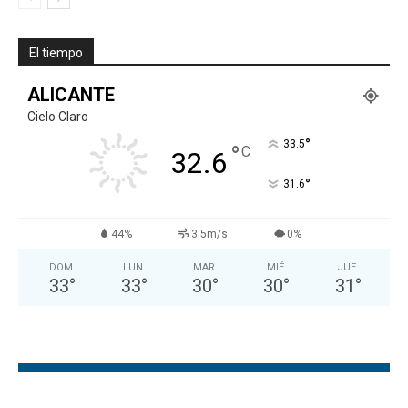
El tiempo
ALICANTE
Cielo Claro
°
33.5
°
C
32.6
°
31.6
44%
3.5m/s
0%
DOM
LUN
MAR
MIÉ
JUE
33
°
33
°
30
°
30
°
31
°