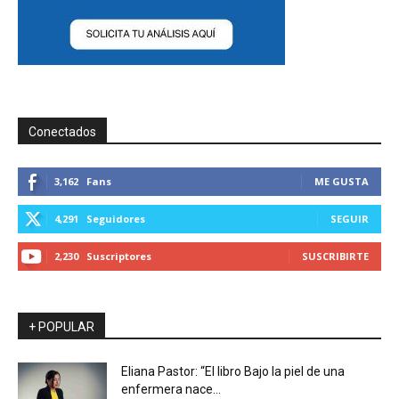
Conectados
3,162
Fans
ME GUSTA
4,291
Seguidores
SEGUIR
2,230
Suscriptores
SUSCRIBIRTE
+ POPULAR
Eliana Pastor: “El libro Bajo la piel de una
enfermera nace...