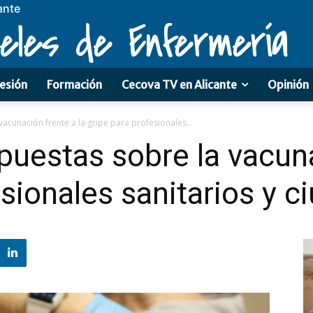
ante
eles de Enfermería
esión
Formación
Cecova TV en Alicante
Opinión
acunación frente a la gripe para profesionales...
puestas sobre la vacuna
esionales sanitarios y 