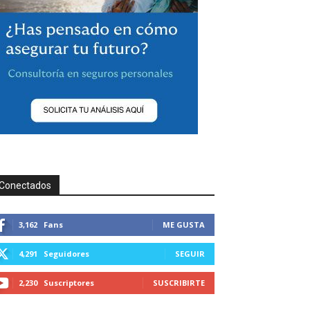
Conectados
3,162
Fans
ME GUSTA
4,291
Seguidores
SEGUIR
2,230
Suscriptores
SUSCRIBIRTE