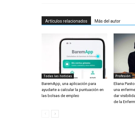
Artículos relacionados
Más del autor
Todas las noticias
Profesión
BaremApp, una aplicación para
Eliana Pastor
ayudarte a calcular la puntuación en
una enferme
las bolsas de empleo
dar visibili
de la Enferm