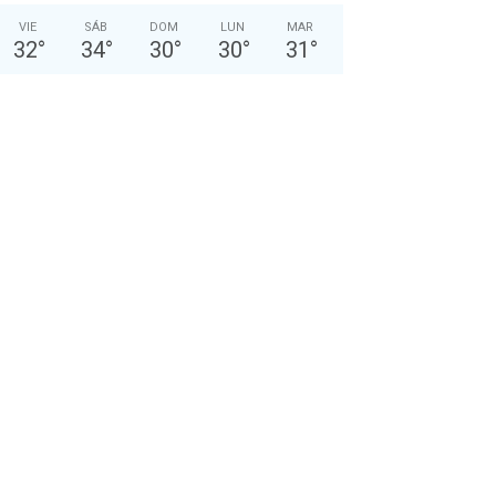
VIE
SÁB
DOM
LUN
MAR
32
°
34
°
30
°
30
°
31
°