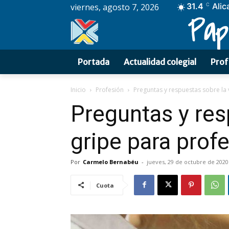
31.4
Alic
viernes, agosto 7, 2026
C
Pap
Portada
Actualidad colegial
Prof
Inicio
Profesión
Preguntas y respuestas sobre la v
Preguntas y res
gripe para prof
Por
Carmelo Bernabéu
-
jueves, 29 de octubre de 2020
Cuota