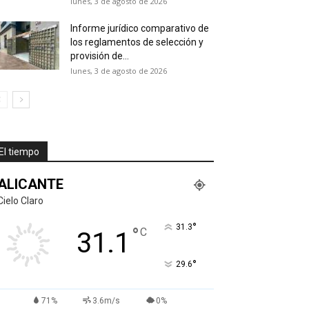
lunes, 3 de agosto de 2026
Informe jurídico comparativo de
los reglamentos de selección y
provisión de...
lunes, 3 de agosto de 2026
El tiempo
ALICANTE
Cielo Claro
°
31.3
°
C
31.1
°
29.6
71%
3.6m/s
0%