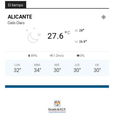
El tiempo
ALICANTE
Cielo Claro
°
28
°
C
27.6
°
26.8
89%
1.2m/s
0%
LUN
MAR
MIÉ
JUE
VIE
32
°
34
°
30
°
30
°
30
°