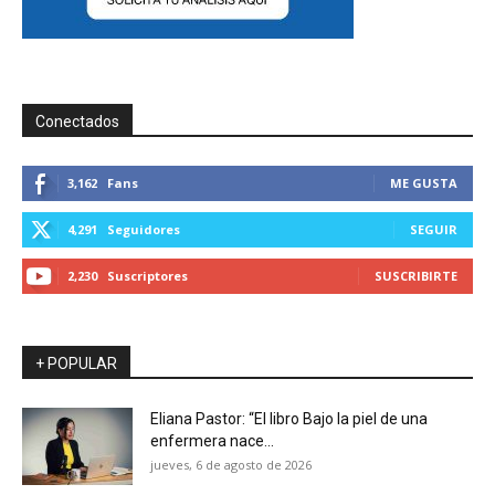
Conectados
3,162
Fans
ME GUSTA
4,291
Seguidores
SEGUIR
2,230
Suscriptores
SUSCRIBIRTE
+ POPULAR
Eliana Pastor: “El libro Bajo la piel de una
enfermera nace...
jueves, 6 de agosto de 2026