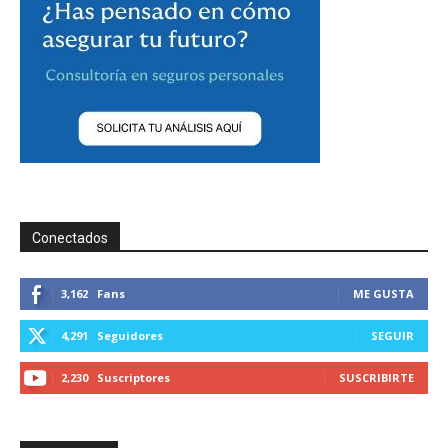
Conectados
3,162
Fans
ME GUSTA
4,291
Seguidores
SEGUIR
2,230
Suscriptores
SUSCRIBIRTE