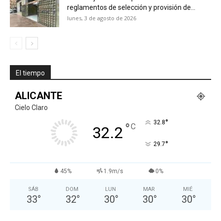
reglamentos de selección y provisión de...
lunes, 3 de agosto de 2026
El tiempo
ALICANTE
Cielo Claro
°
32.8
°
C
32.2
°
29.7
45%
1.9m/s
0%
SÁB
DOM
LUN
MAR
MIÉ
33
°
32
°
30
°
30
°
30
°