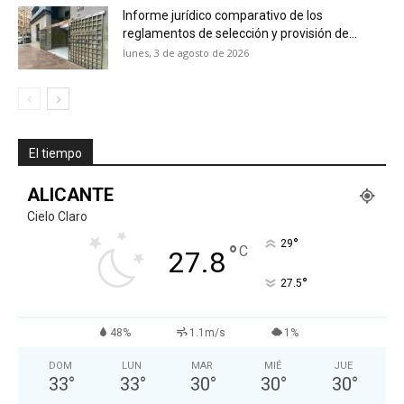
Informe jurídico comparativo de los
reglamentos de selección y provisión de...
lunes, 3 de agosto de 2026
El tiempo
ALICANTE
Cielo Claro
°
29
°
C
27.8
°
27.5
48%
1.1m/s
1%
DOM
LUN
MAR
MIÉ
JUE
33
°
33
°
30
°
30
°
30
°