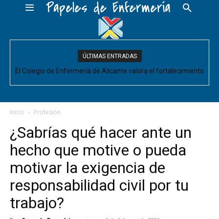
Papeles de Enfermería
ÚLTIMAS ENTRADAS
El Colegio de Enfermería de Alicante valora el fortalecimiento
del Comité de Cuidados de Enfermería, pero pide que se
acompañe de decisiones estructurales para...
Inicio
Profesión
¿Sabrías qué hacer ante un
hecho que motive o pueda
motivar la exigencia de
responsabilidad civil por tu
trabajo?