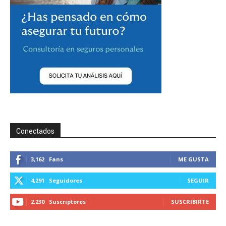
Conectados
3,162
Fans
ME GUSTA
4,291
Seguidores
SEGUIR
2,230
Suscriptores
SUSCRIBIRTE