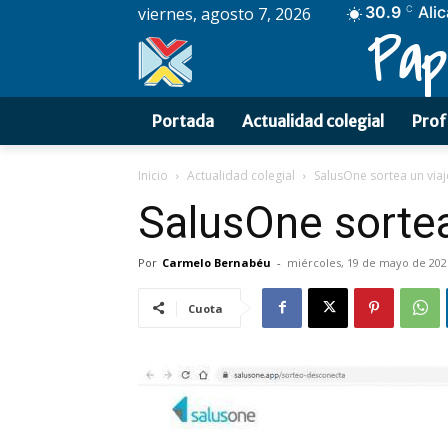
30.9
Ali
viernes, agosto 7, 2026
C
Pap
Portada
Actualidad colegial
Prof
Inicio
Actualidad colegial
SalusOne sortea un via
SalusOne sortea
Por
Carmelo Bernabéu
-
miércoles, 19 de mayo de 202
Cuota