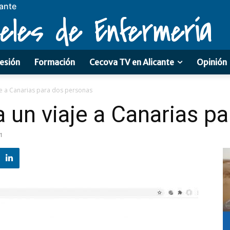
cante
eles de Enfermería
esión
Formación
Cecova TV en Alicante
Opinión
je a Canarias para dos personas
 un viaje a Canarias p
1