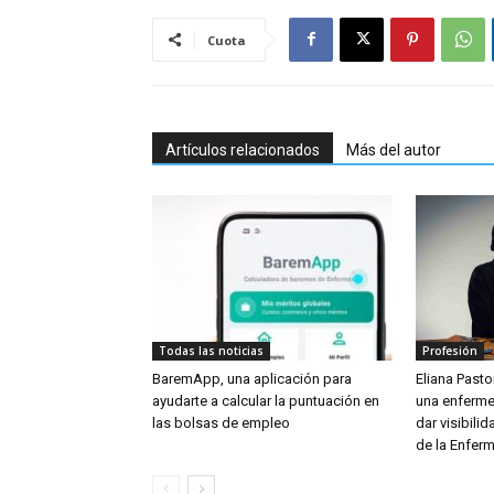
Cuota
Artículos relacionados
Más del autor
Todas las noticias
Profesión
BaremApp, una aplicación para
Eliana Pastor
ayudarte a calcular la puntuación en
una enferme
las bolsas de empleo
dar visibili
de la Enferm