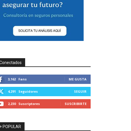
Conectados
3,162
Fans
ME GUSTA
4,291
Seguidores
SEGUIR
2,230
Suscriptores
SUSCRIBIRTE
+ POPULAR