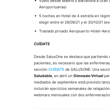
Vuelo desde Madrid o Barcelona a Gran C
Aeroportuarias)
5 noches en Hotel de 4 estrella en régi
elegir entre el 28/09/21 y el 30/10/21 (e
Traslado privado Aeropuerto-Hotel-Aer
CUÍDATE
Desde SalusOne se destaca que partiendo de
pacientes, es necesario que las enfermeras/
sección
CUÍDATE
de SALUSONE. Una secció
Saludable
, en abril un
Gimnasio Virtual
para
mediados de septiembre está previsto lanz
incluirán ejercicios semanales de relajació
webinars mensuales con dos enfermeras/os 