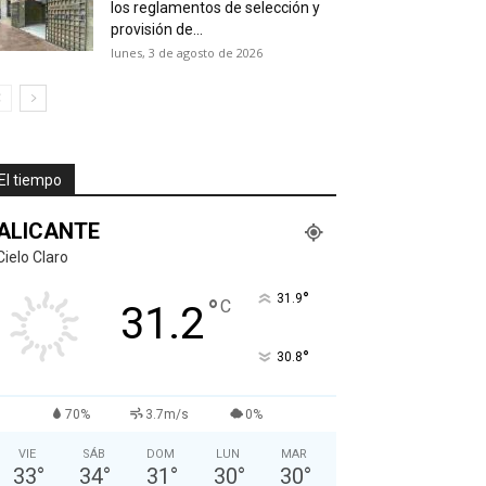
los reglamentos de selección y
provisión de...
lunes, 3 de agosto de 2026
El tiempo
ALICANTE
Cielo Claro
°
31.9
°
C
31.2
°
30.8
70%
3.7m/s
0%
VIE
SÁB
DOM
LUN
MAR
33
°
34
°
31
°
30
°
30
°