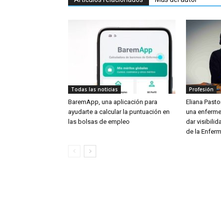
Todas las noticias
Profesión
BaremApp, una aplicación para
Eliana Pastor
ayudarte a calcular la puntuación en
una enferme
las bolsas de empleo
dar visibili
de la Enferm