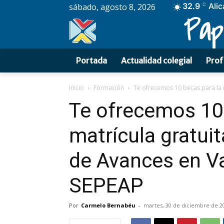
32.9
Alic
sábado, agosto 8, 2026
C
Pap
Portada
Actualidad colegial
Prof
Inicio
Formación
Te ofrecemos 10 becas para la ma
Te ofrecemos 10 
matrícula gratuit
de Avances en V
SEPEAP
Por
Carmelo Bernabéu
-
martes, 30 de diciembre de 2