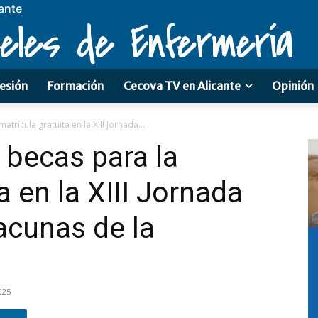
ante
eles de Enfermería
esión
Formación
Cecova TV en Alicante
Opinión
trícula gratuita en la XIII Jornada...
becas para la
a en la XIII Jornada
acunas de la
025