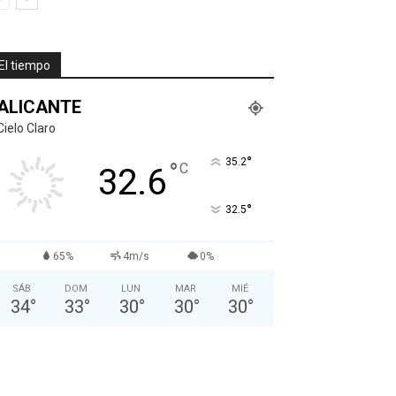
El tiempo
ALICANTE
Cielo Claro
°
35.2
°
C
32.6
°
32.5
65%
4m/s
0%
SÁB
DOM
LUN
MAR
MIÉ
34
°
33
°
30
°
30
°
30
°