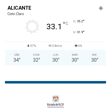
ALICANTE
Cielo Claro
°
35.2
°
C
33.1
°
31.9
57%
3.8m/s
0%
SÁB
DOM
LUN
MAR
MIÉ
34
°
32
°
30
°
30
°
30
°