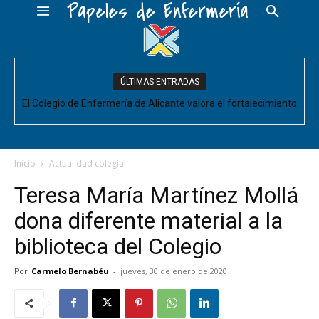
Papeles de Enfermería
ÚLTIMAS ENTRADAS
El Colegio de Enfermería de Alicante valora el fortalecimiento
del Comité de Cuidados de Enfermería, pero pide que se
acompañe de decisiones estructurales para...
Inicio
Actualidad colegial
Teresa María Martínez Mollá
dona diferente material a la
biblioteca del Colegio
Por
Carmelo Bernabéu
-
jueves, 30 de enero de 2020