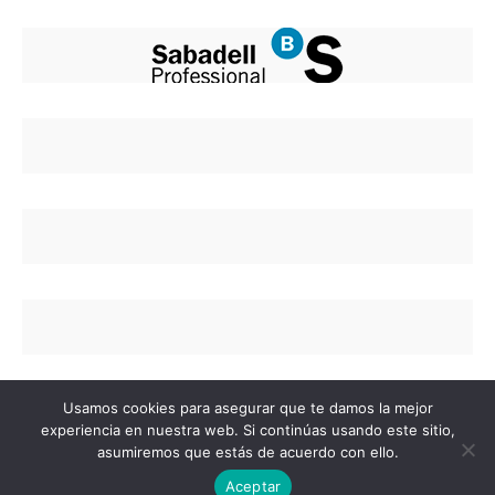
Usamos cookies para asegurar que te damos la mejor
experiencia en nuestra web. Si continúas usando este sitio,
asumiremos que estás de acuerdo con ello.
Copyright © 2020 Colegio de Enfermería de Alicant
Aceptar