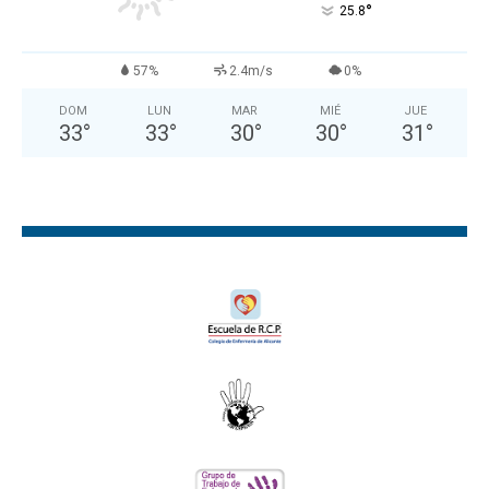
°
25.8
57%
2.4m/s
0%
DOM
LUN
MAR
MIÉ
JUE
33
°
33
°
30
°
30
°
31
°