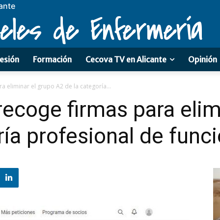
ante
eles de Enfermería
esión
Formación
Cecova TV en Alicante
Opinión
 eliminar el grupo A2 de la categoría...
ecoge firmas para elim
ría profesional de func
0