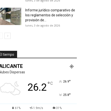
lunes, 3 de agosto de 2026
Informe jurídico comparativo de
los reglamentos de selección y
provisión de...
lunes, 3 de agosto de 2026
El tiempo
ALICANTE
Nubes Dispersas
°
26.9
°
C
26.2
°
25.8
61%
1.9m/s
31%