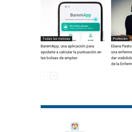
Todas las noticias
Profesión
BaremApp, una aplicación para
Eliana Pastor
ayudarte a calcular la puntuación en
una enferme
las bolsas de empleo
dar visibili
de la Enferm