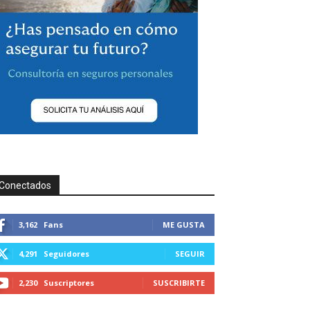
Conectados
3,162
Fans
ME GUSTA
4,291
Seguidores
SEGUIR
2,230
Suscriptores
SUSCRIBIRTE