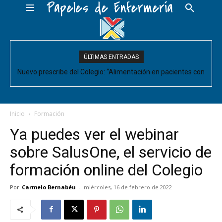
Papeles de Enfermería
ÚLTIMAS ENTRADAS
Nuevo prescribe del Colegio: “Alimentación en pacientes con
Sarcopenia”
Inicio
Formación
Ya puedes ver el webinar
sobre SalusOne, el servicio de
formación online del Colegio
Por
Carmelo Bernabéu
-
miércoles, 16 de febrero de 2022