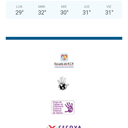
LUN
MAR
MIÉ
JUE
VIE
29
°
32
°
30
°
31
°
31
°