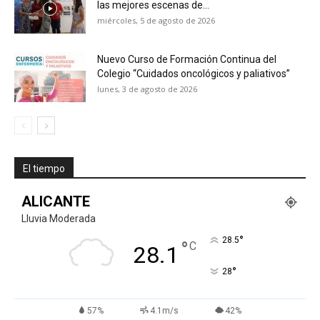
las mejores escenas de...
miércoles, 5 de agosto de 2026
Nuevo Curso de Formación Continua del
Colegio “Cuidados oncológicos y paliativos”
lunes, 3 de agosto de 2026
El tiempo
ALICANTE
Lluvia Moderada
°
28.5
°
C
28.1
°
28
57%
4.1m/s
42%