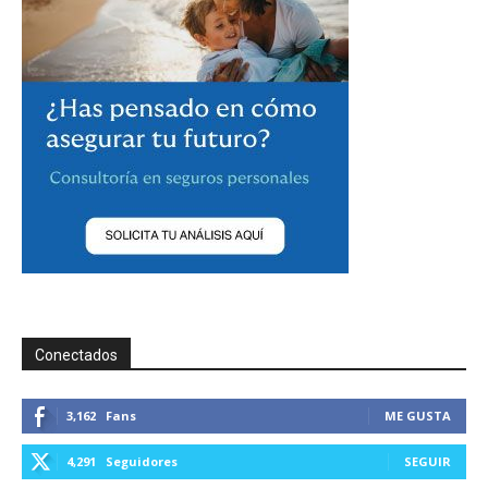
Conectados
3,162
Fans
ME GUSTA
4,291
Seguidores
SEGUIR