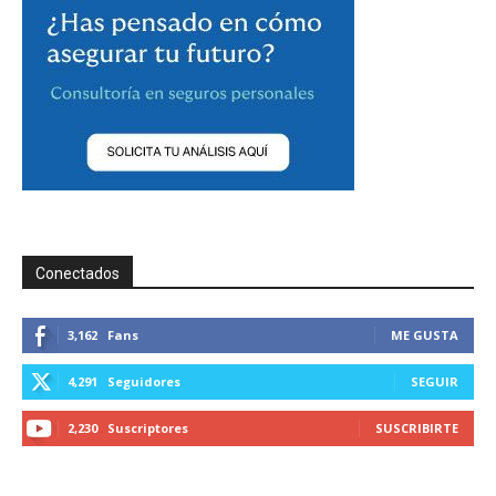
Conectados
3,162
Fans
ME GUSTA
4,291
Seguidores
SEGUIR
2,230
Suscriptores
SUSCRIBIRTE