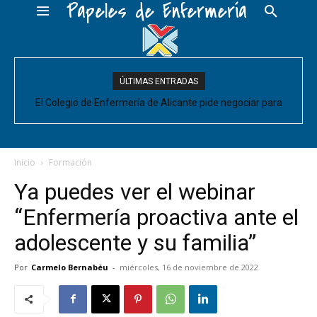
Papeles de Enfermería
ÚLTIMAS ENTRADAS
El Colegio de Enfermería de Alicante pide negociar para
Enfermería las mejoras laborales acordadas entre la Conselleria
y CESM-CV
Inicio
Formación
Ya puedes ver el webinar
“Enfermería proactiva ante el
adolescente y su familia”
Por
Carmelo Bernabéu
-
miércoles, 16 de noviembre de 2022