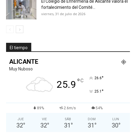
El Colegio de Enfermería de Alicante valora el
fortalecimiento del Comité...
viernes, 31 de julio de 2026
El tiempo
ALICANTE
Muy Nuboso
°
26.6
°
C
25.9
°
25.1
89%
2.6m/s
54%
JUE
VIE
SÁB
DOM
LUN
32
°
32
°
31
°
31
°
30
°