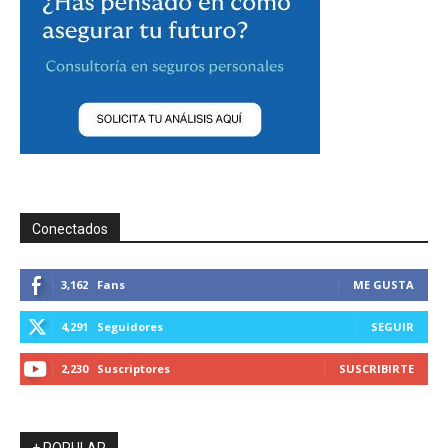
Conectados
3,162
Fans
ME GUSTA
4,291
Seguidores
SEGUIR
2,230
Suscriptores
SUSCRIBIRTE
+ POPULAR