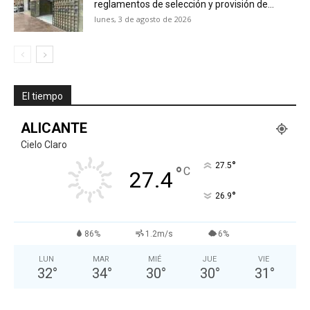
reglamentos de selección y provisión de...
lunes, 3 de agosto de 2026
El tiempo
ALICANTE
Cielo Claro
°
27.5
°
C
27.4
°
26.9
86%
1.2m/s
6%
LUN
MAR
MIÉ
JUE
VIE
32
°
34
°
30
°
30
°
31
°