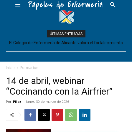
Papeles de Enfermería
ÚLTIMAS ENTRADAS
El Colegio de Enfermería de Alicante valora el fortalecimiento
del Comité de Cuidados de Enfermería, pero pide que se
acompañe de decisiones estructurales para...
Inicio
Formación
14 de abril, webinar
“Cocinando con la Airfrier”
Por
Pilar
-
lunes, 30 de marzo de 2026