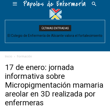
Papeles de Enfermería
ÚLTIMAS ENTRADAS
El Colegio de Enfermería de Alicante valora el fortalecimiento
del Comité de Cuidados de Enfermería, pero pide que se
acompañe de decisiones estructurales para...
Inicio
Formación
17 de enero: jornada
informativa sobre
Micropigmentación mamaria
areolar en 3D realizada por
enfermeras