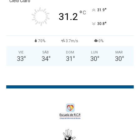
Cielo Claro
°
31.9
°
C
31.2
°
30.8
70%
3.7m/s
0%
VIE
SÁB
DOM
LUN
MAR
33
°
34
°
31
°
30
°
30
°