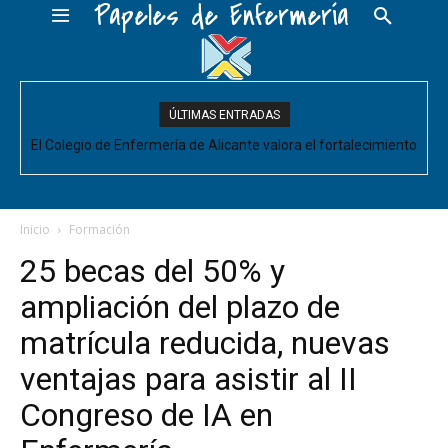
Papeles de Enfermería
ÚLTIMAS ENTRADAS
El Colegio de Enfermería de Alicante valora el fortalecimiento
del Comité de Cuidados de Enfermería, pero pide que se
acompañe de decisiones estructurales para...
Inicio
Formación
25 becas del 50% y
ampliación del plazo de
matrícula reducida, nuevas
ventajas para asistir al II
Congreso de IA en