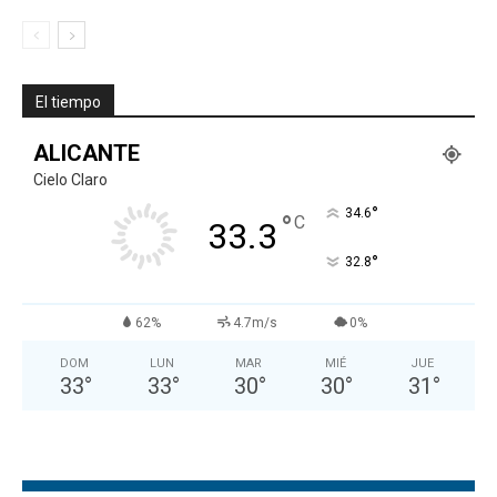
El tiempo
ALICANTE
Cielo Claro
°
34.6
°
C
33.3
°
32.8
62%
4.7m/s
0%
DOM
LUN
MAR
MIÉ
JUE
33
°
33
°
30
°
30
°
31
°