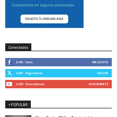
Conectados
3,162
Fans
ME GUSTA
4,291
Seguidores
SEGUIR
2,230
Suscriptores
SUSCRIBIRTE
+ POPULAR