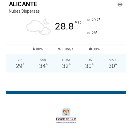
ALICANTE
Nubes Dispersas
°
29.7
°
C
28.8
°
28
80%
1.8m/s
39%
VIE
SÁB
DOM
LUN
MAR
29
°
34
°
32
°
30
°
30
°