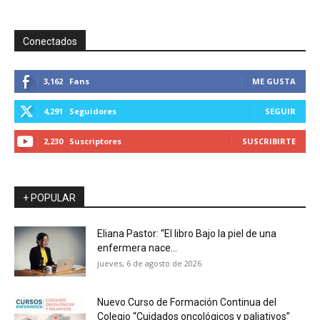
Conectados
3,162
Fans
ME GUSTA
4,291
Seguidores
SEGUIR
2,230
Suscriptores
SUSCRIBIRTE
+ POPULAR
Eliana Pastor: “El libro Bajo la piel de una
enfermera nace...
jueves, 6 de agosto de 2026
Nuevo Curso de Formación Continua del
Colegio “Cuidados oncológicos y paliativos”