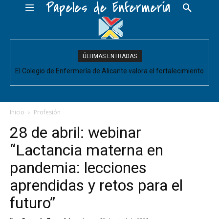
Papeles de Enfermería
ÚLTIMAS ENTRADAS
El Colegio de Enfermería de Alicante valora el fortalecimiento
del Comité de Cuidados de Enfermería, pero pide que se
acompañe de decisiones estructurales para...
Inicio
Profesión
28 de abril: webinar
“Lactancia materna en
pandemia: lecciones
aprendidas y retos para el
futuro”