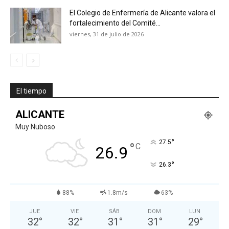
El Colegio de Enfermería de Alicante valora el
fortalecimiento del Comité...
viernes, 31 de julio de 2026
El tiempo
ALICANTE
Muy Nuboso
°
27.5
°
C
26.9
°
26.3
88%
1.8m/s
63%
JUE
VIE
SÁB
DOM
LUN
32
°
32
°
31
°
31
°
29
°