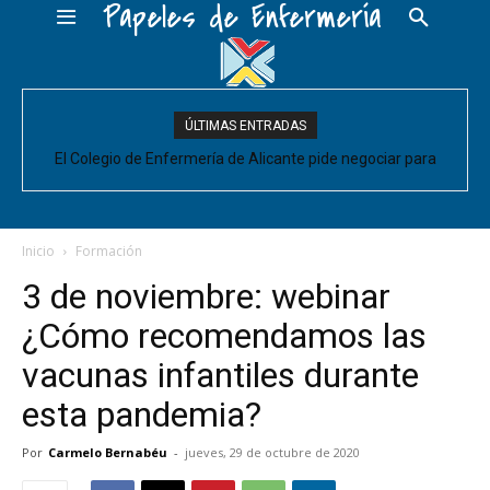
Papeles de Enfermería
ÚLTIMAS ENTRADAS
El Colegio de Enfermería de Alicante pide negociar para
Enfermería las mejoras laborales acordadas entre la Conselleria
y CESM-CV
Inicio
Formación
3 de noviembre: webinar
¿Cómo recomendamos las
vacunas infantiles durante
esta pandemia?
Por
Carmelo Bernabéu
-
jueves, 29 de octubre de 2020