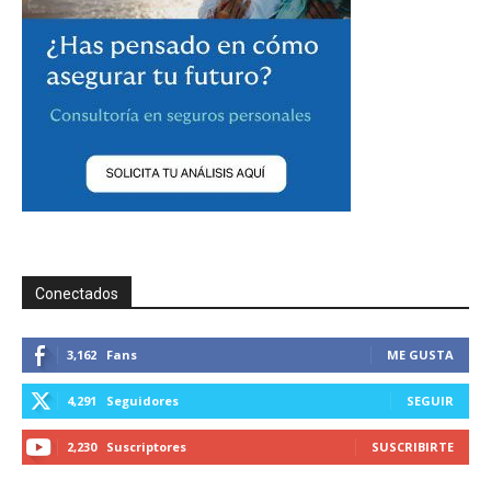
Conectados
3,162
Fans
ME GUSTA
4,291
Seguidores
SEGUIR
2,230
Suscriptores
SUSCRIBIRTE