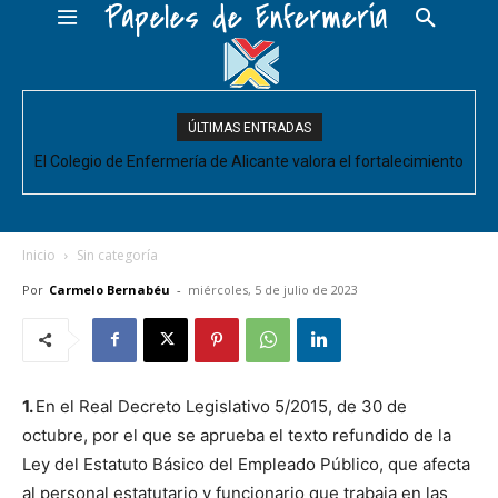
Papeles de Enfermería
ÚLTIMAS ENTRADAS
El Colegio de Enfermería de Alicante valora el fortalecimiento
del Comité de Cuidados de Enfermería, pero pide que se
acompañe de decisiones estructurales para...
Inicio
Sin categoría
Por
Carmelo Bernabéu
-
miércoles, 5 de julio de 2023
1.
En el Real Decreto Legislativo 5/2015, de 30 de
octubre, por el que se aprueba el texto refundido de la
Ley del Estatuto Básico del Empleado Público, que afecta
al personal estatutario y funcionario que trabaja en las