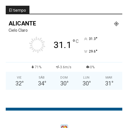
El tiempo
ALICANTE
Cielo Claro
°
31.3
°
C
31.1
°
29.6
71%
3.6m/s
0%
VIE
SÁB
DOM
LUN
MAR
32
°
34
°
30
°
30
°
31
°