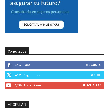
Conectados
3,162
Fans
ME GUSTA
4,291
Seguidores
SEGUIR
2,230
Suscriptores
SUSCRIBIRTE
+ POPULAR