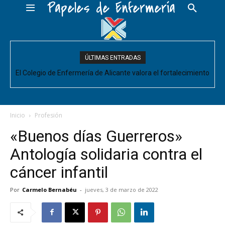
Papeles de Enfermería
ÚLTIMAS ENTRADAS
El Colegio de Enfermería de Alicante valora el fortalecimiento
del Comité de Cuidados de Enfermería, pero pide que se
acompañe de decisiones estructurales para...
Inicio
Profesión
«Buenos días Guerreros»
Antología solidaria contra el
cáncer infantil
Por
Carmelo Bernabéu
-
jueves, 3 de marzo de 2022