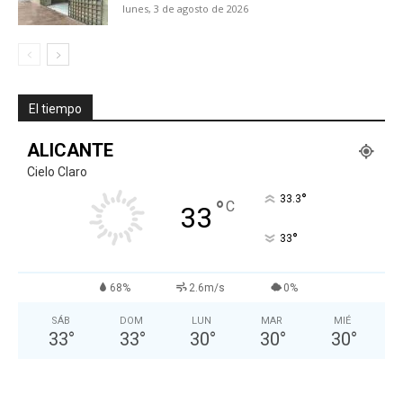
lunes, 3 de agosto de 2026
El tiempo
ALICANTE
Cielo Claro
°
33.3
°
C
33
°
33
68%
2.6m/s
0%
SÁB
DOM
LUN
MAR
MIÉ
33
°
33
°
30
°
30
°
30
°