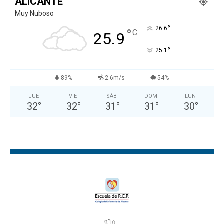
ALICANTE
Muy Nuboso
°
26.6
°
C
25.9
°
25.1
89%
2.6m/s
54%
JUE
VIE
SÁB
DOM
LUN
32
°
32
°
31
°
31
°
30
°