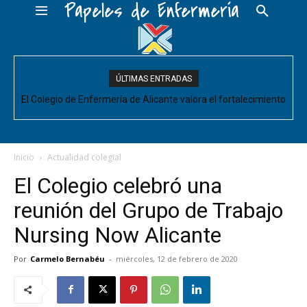
Papeles de Enfermería
ÚLTIMAS ENTRADAS
El Colegio de Enfermería de Alicante valora el fortalecimiento
del Comité de Cuidados de Enfermería, pero pide que se
acompañe de decisiones estructurales para...
Inicio
Actualidad colegial
El Colegio celebró una
reunión del Grupo de Trabajo
Nursing Now Alicante
Por
Carmelo Bernabéu
-
miércoles, 12 de febrero de 2020