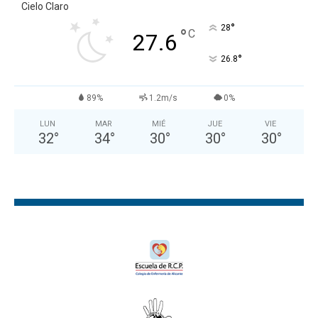
Cielo Claro
°
28
°
C
27.6
°
26.8
89%
1.2m/s
0%
LUN
MAR
MIÉ
JUE
VIE
32
°
34
°
30
°
30
°
30
°