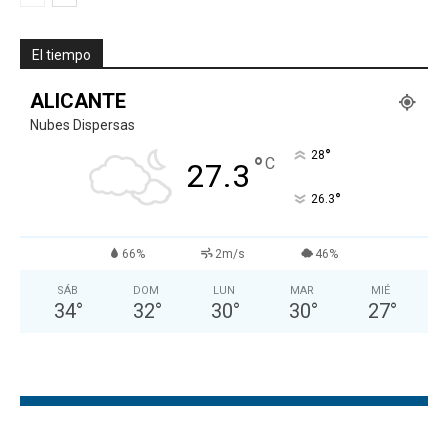
El tiempo
ALICANTE
Nubes Dispersas
°
28
°
C
27.3
°
26.3
66%
2m/s
46%
SÁB
DOM
LUN
MAR
MIÉ
34
°
32
°
30
°
30
°
27
°