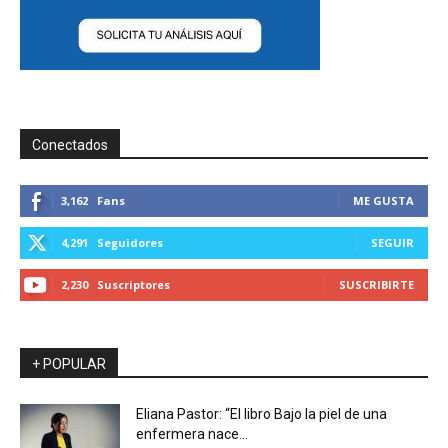
Conectados
3,162
Fans
ME GUSTA
4,291
Seguidores
SEGUIR
2,230
Suscriptores
SUSCRIBIRTE
+ POPULAR
Eliana Pastor: “El libro Bajo la piel de una
enfermera nace...