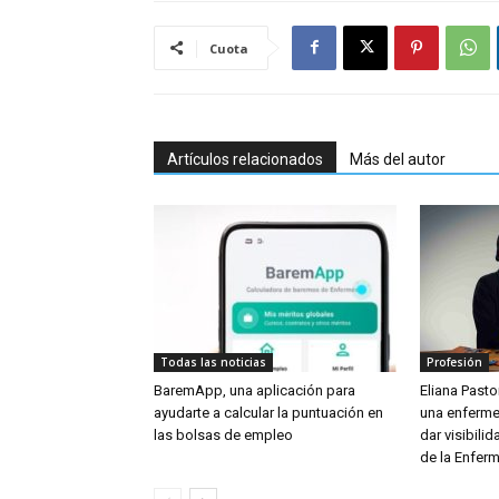
Cuota
Artículos relacionados
Más del autor
Todas las noticias
Profesión
BaremApp, una aplicación para
Eliana Pastor
ayudarte a calcular la puntuación en
una enferme
las bolsas de empleo
dar visibili
de la Enferm