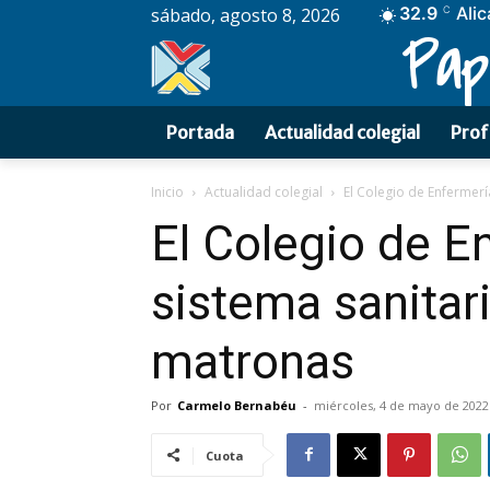
32.9
Alic
sábado, agosto 8, 2026
C
Pap
Portada
Actualidad colegial
Prof
Inicio
Actualidad colegial
El Colegio de Enfermería
El Colegio de En
sistema sanita
matronas
Por
Carmelo Bernabéu
-
miércoles, 4 de mayo de 2022
Cuota