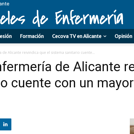
ante
eles de Enfermería
esión
Formación
Cecova TV en Alicante
Opinión
 de Alicante reivindica que el sistema sanitario cuente...
fermería de Alicante re
rio cuente con un mayo