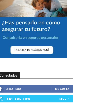
Conectados
3,162
Fans
ME GUSTA
4,291
Seguidores
SEGUIR