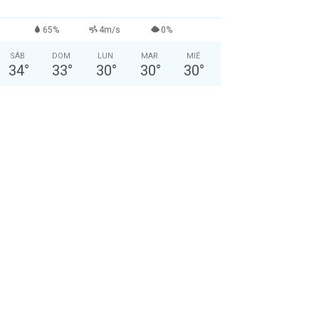
65%
4m/s
0%
SÁB
DOM
LUN
MAR
MIÉ
34
°
33
°
30
°
30
°
30
°