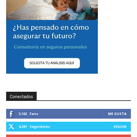
Conectados
3,162
Fans
ME GUSTA
4,291
Seguidores
SEGUIR