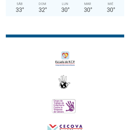
SÁB
DOM
LUN
MAR
MIÉ
33
°
32
°
30
°
30
°
30
°