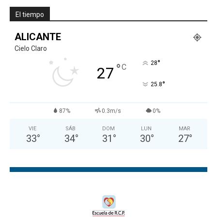
El tiempo
ALICANTE
Cielo Claro
°
28
°
C
27
°
25.8
87%
0.3m/s
0%
VIE
SÁB
DOM
LUN
MAR
33
°
34
°
31
°
30
°
27
°