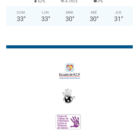
62%
4.7m/s
0%
DOM
LUN
MAR
MIÉ
JUE
33
°
33
°
30
°
30
°
31
°