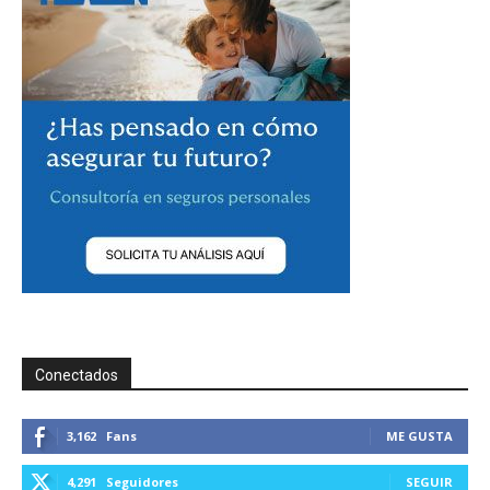
Conectados
3,162
Fans
ME GUSTA
4,291
Seguidores
SEGUIR