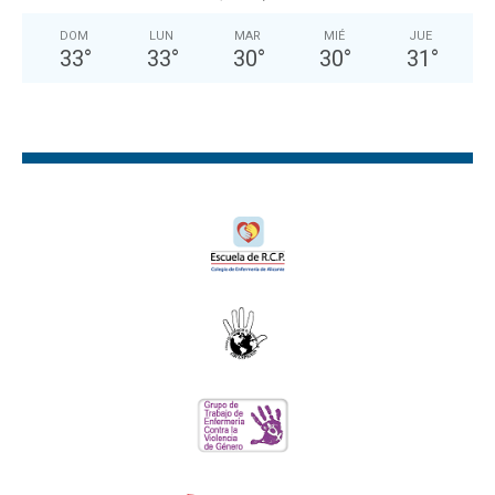
DOM
LUN
MAR
MIÉ
JUE
33
°
33
°
30
°
30
°
31
°