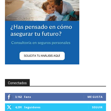
Conectados
3,162
Fans
ME GUSTA
4,291
Seguidores
SEGUIR