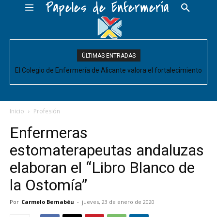
Papeles de Enfermería
ÚLTIMAS ENTRADAS
El Colegio de Enfermería de Alicante valora el fortalecimiento
del Comité de Cuidados de Enfermería, pero pide que se
acompañe de decisiones estructurales para...
Inicio
Profesión
Enfermeras
estomaterapeutas andaluzas
elaboran el “Libro Blanco de
la Ostomía”
Por
Carmelo Bernabéu
-
jueves, 23 de enero de 2020