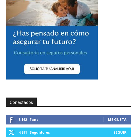
Conectados
3,162
Fans
ME GUSTA
4,291
Seguidores
SEGUIR