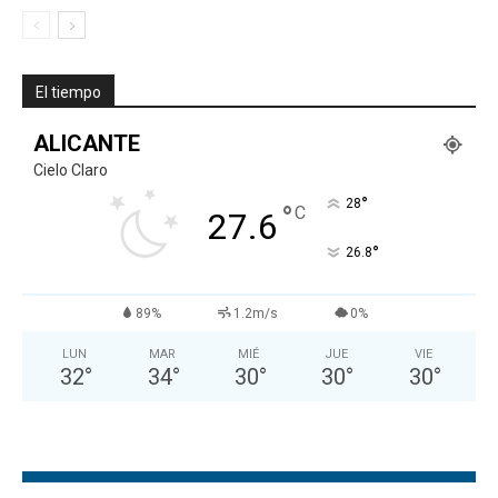
El tiempo
ALICANTE
Cielo Claro
°
28
°
C
27.6
°
26.8
89%
1.2m/s
0%
LUN
MAR
MIÉ
JUE
VIE
32
°
34
°
30
°
30
°
30
°