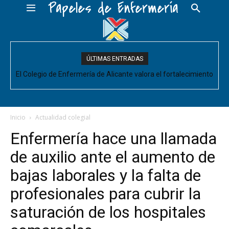
Papeles de Enfermería
ÚLTIMAS ENTRADAS
El Colegio de Enfermería de Alicante valora el fortalecimiento
El Colegio de Enfermería de Alicante pide negociar para
Enfermería las mejoras laborales acordadas entre la Conselleria
del Comité de Cuidados de Enfermería, pero pide que se
acompañe de decisiones estructurales para...
y CESM-CV
Inicio
Actualidad colegial
Enfermería hace una llamada
de auxilio ante el aumento de
bajas laborales y la falta de
profesionales para cubrir la
saturación de los hospitales