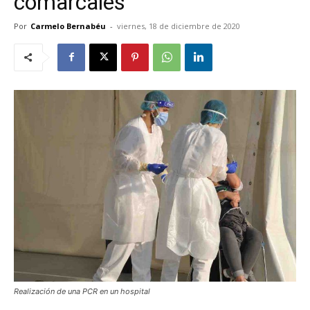
comarcales
Por
Carmelo Bernabéu
-
viernes, 18 de diciembre de 2020
Realización de una PCR en un hospital