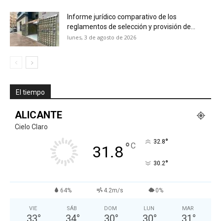
Informe jurídico comparativo de los
reglamentos de selección y provisión de...
lunes, 3 de agosto de 2026
El tiempo
ALICANTE
Cielo Claro
°
32.8
°
C
31.8
°
30.2
64%
4.2m/s
0%
VIE
SÁB
DOM
LUN
MAR
33
°
34
°
30
°
30
°
31
°