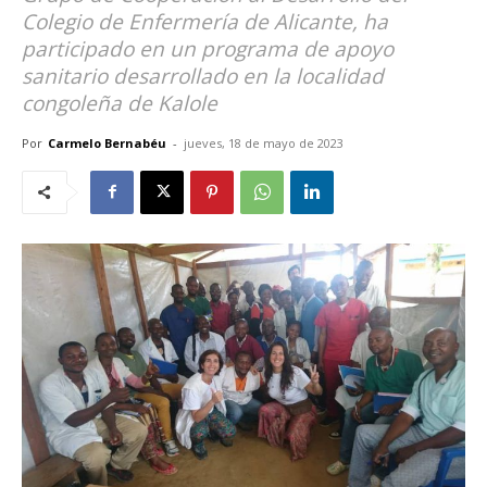
Colegio de Enfermería de Alicante, ha
participado en un programa de apoyo
sanitario desarrollado en la localidad
congoleña de Kalole
Por
Carmelo Bernabéu
-
jueves, 18 de mayo de 2023