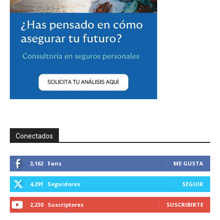
Conectados
3,162
Fans
ME GUSTA
4,291
Seguidores
SEGUIR
2,230
Suscriptores
SUSCRIBIRTE