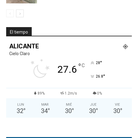
El tiempo
ALICANTE
Cielo Claro
°
28
°
C
27.6
°
26.8
89%
1.2m/s
0%
LUN
MAR
MIÉ
JUE
VIE
32
°
34
°
30
°
30
°
30
°