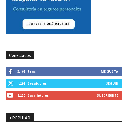
Conectados
3,162
Fans
ME GUSTA
4,291
Seguidores
SEGUIR
2,230
Suscriptores
SUSCRIBIRTE
+ POPULAR