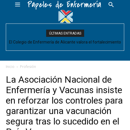
Papeles de Enfermería
ÚLTIMAS ENTRADAS
El Colegio de Enfermería de Alicante valora el fortalecimiento
El Colegio de Enfermería de Alicante pide negociar para
Enfermería las mejoras laborales acordadas entre la Conselleria
del Comité de Cuidados de Enfermería, pero pide que se
acompañe de decisiones estructurales para...
y CESM-CV
Inicio
Profesión
La Asociación Nacional de
Enfermería y Vacunas insiste
en reforzar los controles para
garantizar una vacunación
segura tras lo sucedido en el