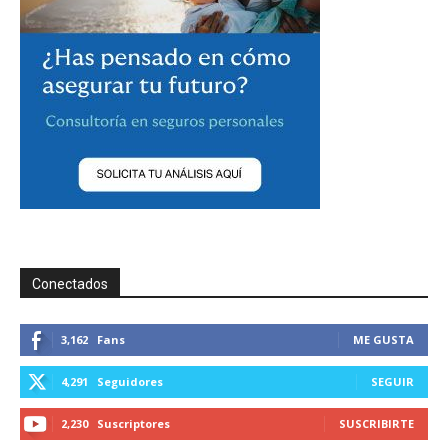
Conectados
3,162
Fans
ME GUSTA
4,291
Seguidores
SEGUIR
2,230
Suscriptores
SUSCRIBIRTE