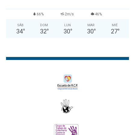
66%
2m/s
46%
SÁB
DOM
LUN
MAR
MIÉ
34
°
32
°
30
°
30
°
27
°