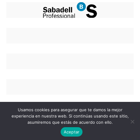
Usamos cookies para asegurar que te damos la mejor
experiencia en nuestra web. Si continúas usando este sitio,
asumiremos que estás de acuerdo con ello.
Copyright © 2020 Colegio de Enfermería de Alicant
Aceptar
Contáctenos
Quiénes somos
Aviso Legal