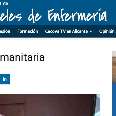
ante
eles de Enfermería
esión
Formación
Cecova TV en Alicante
Opinión
manitaria