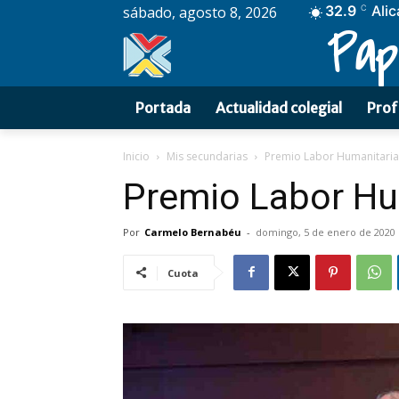
32.9
Alic
sábado, agosto 8, 2026
C
Pap
Portada
Actualidad colegial
Prof
Inicio
Mis secundarias
Premio Labor Humanitaria
Premio Labor Hu
Por
Carmelo Bernabéu
-
domingo, 5 de enero de 2020
Cuota