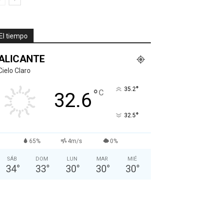
El tiempo
ALICANTE
Cielo Claro
°
35.2
°
C
32.6
°
32.5
65%
4m/s
0%
SÁB
DOM
LUN
MAR
MIÉ
34
°
33
°
30
°
30
°
30
°