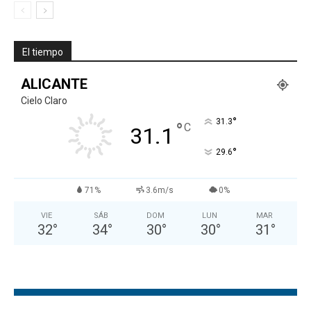
El tiempo
ALICANTE
Cielo Claro
°
31.3
°
C
31.1
°
29.6
71%
3.6m/s
0%
VIE
SÁB
DOM
LUN
MAR
32
°
34
°
30
°
30
°
31
°