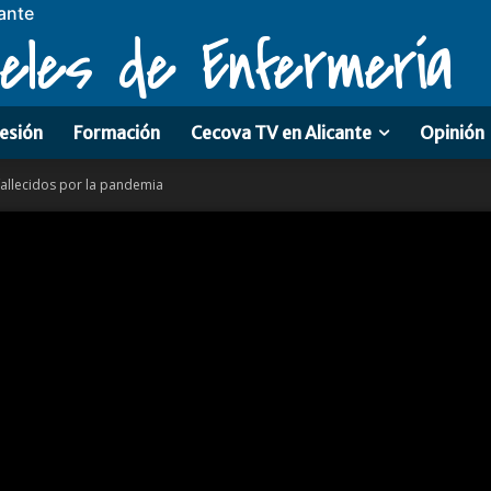
ante
eles de Enfermería
esión
Formación
Cecova TV en Alicante
Opinión
allecidos por la pandemia