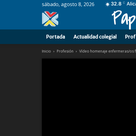
32.8
Alic
sábado, agosto 8, 2026
C
Pap
Portada
Actualidad colegial
Prof
Inicio
Profesión
Vídeo homenaje enfermeras/os f