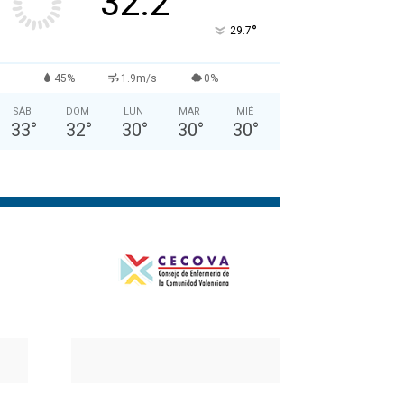
32.2
°
29.7
45%
1.9m/s
0%
SÁB
DOM
LUN
MAR
MIÉ
33
°
32
°
30
°
30
°
30
°