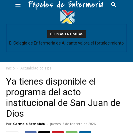
Papeles de Enfermería
ÚLTIMAS ENTRADAS
El Colegio de Enfermería de Alicante valora el fortalecimiento
del Comité de Cuidados de Enfermería, pero pide que se
acompañe de decisiones estructurales para...
Inicio
Actualidad colegial
Ya tienes disponible el
programa del acto
institucional de San Juan de
Dios
Por
Carmelo Bernabéu
-
jueves, 5 de febrero de 2026