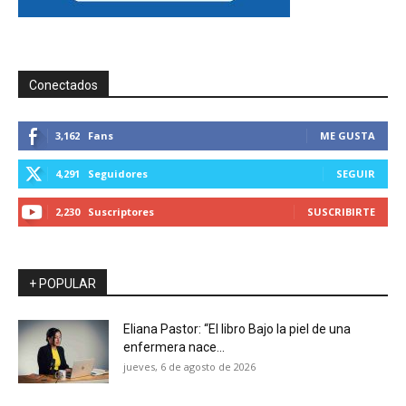
Conectados
3,162
Fans
ME GUSTA
4,291
Seguidores
SEGUIR
2,230
Suscriptores
SUSCRIBIRTE
+ POPULAR
Eliana Pastor: “El libro Bajo la piel de una
enfermera nace...
jueves, 6 de agosto de 2026