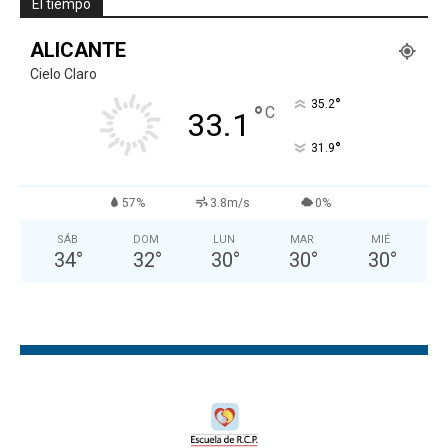
El tiempo
ALICANTE
Cielo Claro
°
35.2
°
C
33.1
°
31.9
57%
3.8m/s
0%
SÁB
DOM
LUN
MAR
MIÉ
34
°
32
°
30
°
30
°
30
°