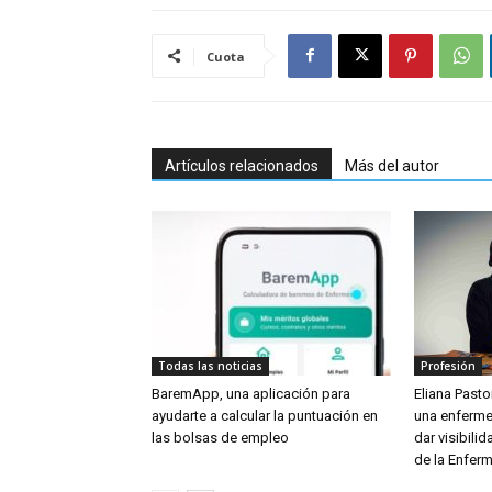
Cuota
Artículos relacionados
Más del autor
Todas las noticias
Profesión
BaremApp, una aplicación para
Eliana Pastor
ayudarte a calcular la puntuación en
una enferme
las bolsas de empleo
dar visibili
de la Enferm