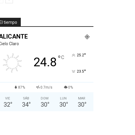
El tiempo
ALICANTE
Cielo Claro
°
25.2
°
C
24.8
°
23.5
87%
0.7m/s
0%
VIE
SÁB
DOM
LUN
MAR
32
°
34
°
30
°
30
°
30
°