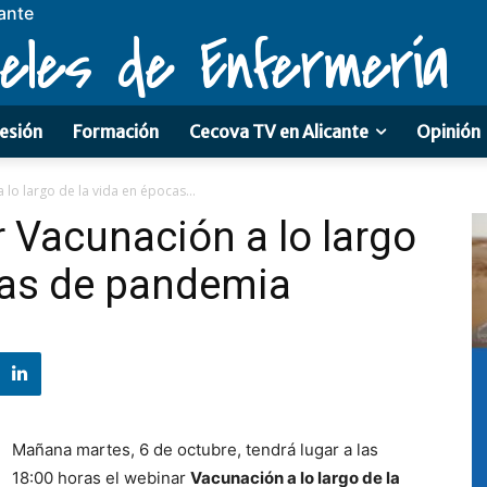
ante
eles de Enfermería
esión
Formación
Cecova TV en Alicante
Opinión
lo largo de la vida en épocas...
r Vacunación a lo largo
cas de pandemia
Mañana martes, 6 de octubre, tendrá lugar a las
18:00 horas el webinar
Vacunación a lo largo de la