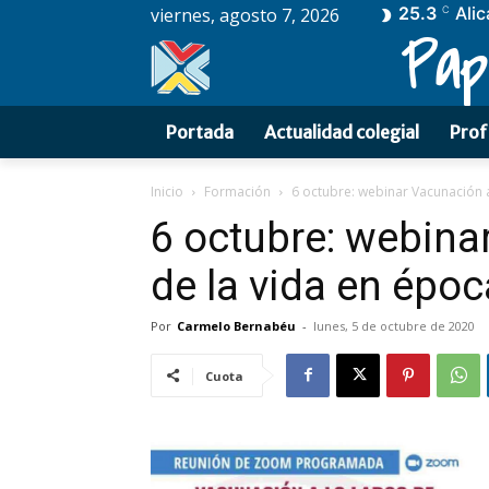
25.3
Alic
viernes, agosto 7, 2026
C
Pap
Portada
Actualidad colegial
Prof
Inicio
Formación
6 octubre: webinar Vacunación a 
6 octubre: webina
de la vida en épo
Por
Carmelo Bernabéu
-
lunes, 5 de octubre de 2020
Cuota