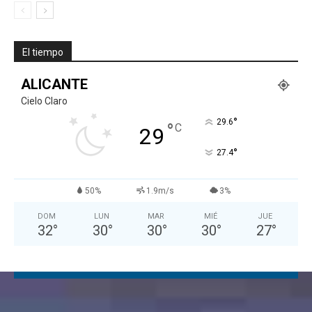
El tiempo
ALICANTE
Cielo Claro
°
29.6
°
C
29
°
27.4
50%
1.9m/s
3%
DOM
LUN
MAR
MIÉ
JUE
32
°
30
°
30
°
30
°
27
°