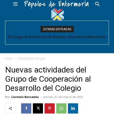
Papeles de Enfermería
ÚLTIMAS ENTRADAS
El Colegio de Enfermería de Alicante valora el fortalecimiento
del Comité de Cuidados de Enfermería, pero pide que se
acompañe de decisiones estructurales para...
Inicio
Actualidad colegial
Nuevas actividades del
Grupo de Cooperación al
Desarrollo del Colegio
Por
Carmelo Bernabéu
-
viernes, 31 de marzo de 2023