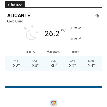
El tiempo
ALICANTE
Cielo Claro
°
26.6
°
C
26.2
°
25.2
88%
0.4m/s
0%
VIE
SÁB
DOM
LUN
MAR
32
°
34
°
30
°
30
°
29
°