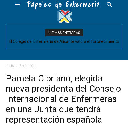
Papeles de Enfermería
ÚLTIMAS ENTRADAS
El Colegio de Enfermería de Alicante valora el fortalecimiento
El Colegio de Enfermería de Alicante pide negociar para
Enfermería las mejoras laborales acordadas entre la Conselleria
del Comité de Cuidados de Enfermería, pero pide que se
acompañe de decisiones estructurales para...
y CESM-CV
Inicio
Profesión
Pamela Cipriano, elegida
nueva presidenta del Consejo
Internacional de Enfermeras
en una Junta que tendrá
representación española