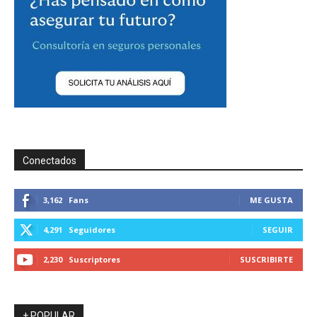
Conectados
3,162
Fans
ME GUSTA
4,291
Seguidores
SEGUIR
2,230
Suscriptores
SUSCRIBIRTE
+ POPULAR