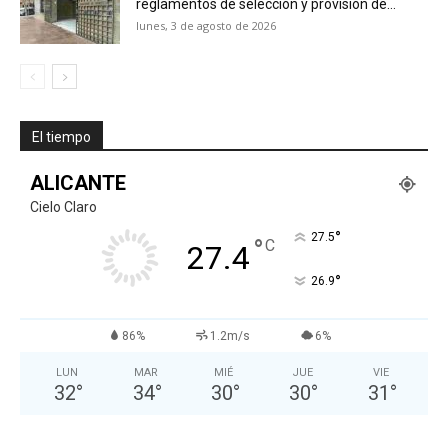
reglamentos de selección y provisión de...
lunes, 3 de agosto de 2026
El tiempo
ALICANTE
Cielo Claro
°
27.5
°
C
27.4
°
26.9
86%
1.2m/s
6%
LUN
MAR
MIÉ
JUE
VIE
32
°
34
°
30
°
30
°
31
°