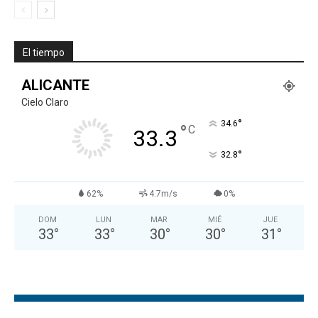
El tiempo
ALICANTE
Cielo Claro
°
34.6
°
C
33.3
°
32.8
62%
4.7m/s
0%
DOM
LUN
MAR
MIÉ
JUE
33
°
33
°
30
°
30
°
31
°