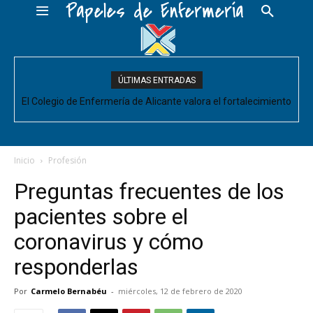
Papeles de Enfermería
ÚLTIMAS ENTRADAS
El Colegio de Enfermería de Alicante valora el fortalecimiento
El Colegio de Enfermería de Alicante pide negociar para
Enfermería las mejoras laborales acordadas entre la Conselleria
del Comité de Cuidados de Enfermería, pero pide que se
acompañe de decisiones estructurales para...
y CESM-CV
Inicio
Profesión
Preguntas frecuentes de los
pacientes sobre el
coronavirus y cómo
responderlas
Por
Carmelo Bernabéu
-
miércoles, 12 de febrero de 2020